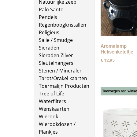
Natuurlijke zeep
Palo Santo
Pendels
Regenboogkristallen
Religieus
Salie / Smudge
Aromalamp
Sieraden
Heksenketeltje
Sieraden Zilver
€
12,95
Sleutelhangers
Stenen / Mineralen
Tarot/Orakel kaarten
Toermalijn Producten
Toevoegen aan wink
Tree of Life
Waterfilters
Wenskaarten
Wierook
Wierookdozen /
Plankjes