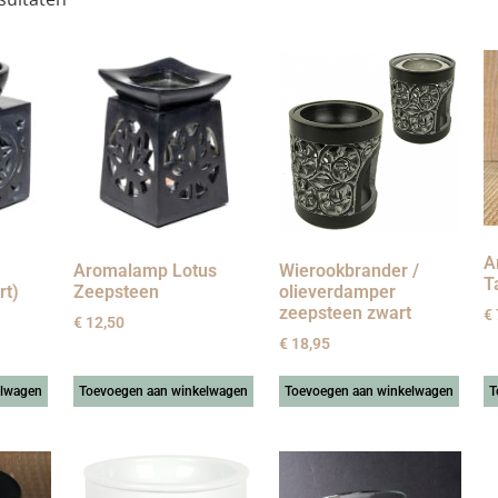
A
Aromalamp Lotus
Wierookbrander /
T
rt)
Zeepsteen
olieverdamper
zeepsteen zwart
€
€
12,50
€
18,95
elwagen
Toevoegen aan winkelwagen
Toevoegen aan winkelwagen
T