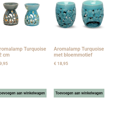
romalamp Turquoise
Aromalamp Turquoise
2 cm
met bloemmotief
9,95
€
18,95
oevoegen aan winkelwagen
Toevoegen aan winkelwagen