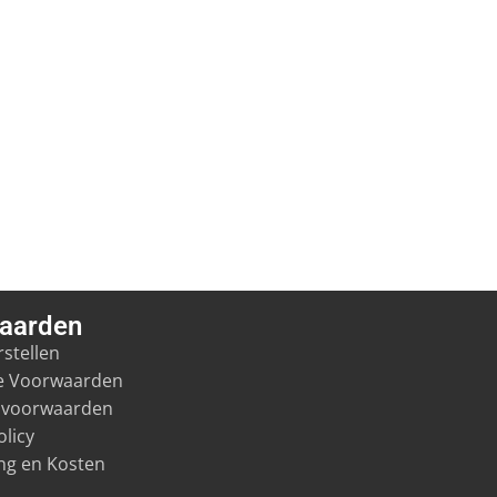
aarden
stellen
e Voorwaarden
svoorwaarden
olicy
ng en Kosten