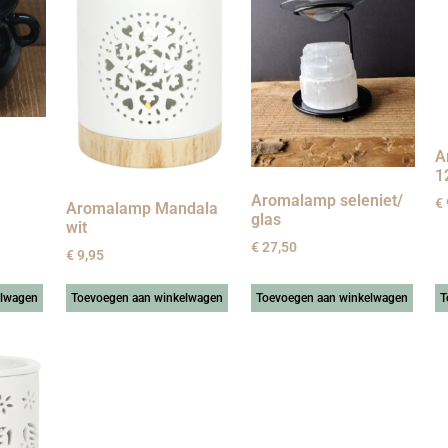
A
1
Aromalamp seleniet/
€
Aromalamp Mandala
glas
wit
€
27,50
€
9,95
elwagen
Toevoegen aan winkelwagen
Toevoegen aan winkelwagen
T