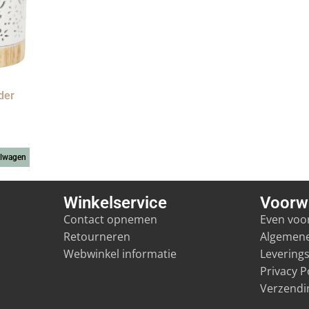
der
elwagen
Winkelservice
Voorw
Contact opnemen
Even voor
Retourneren
Algemen
Webwinkel informatie
Levering
Privacy P
Verzendi