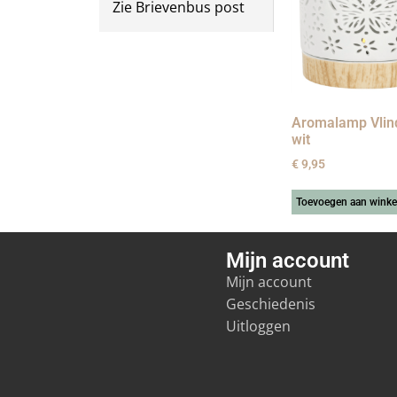
Zie Brievenbus post
Aromalamp Vlin
wit
€
9,95
Toevoegen aan wink
Mijn account
Mijn account
Geschiedenis
Uitloggen