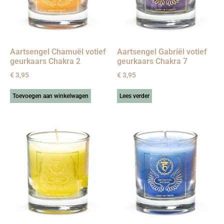
Aartsengel Chamuël votief
Aartsengel Gabriël votief
geurkaars Chakra 2
geurkaars Chakra 7
€
3,95
€
3,95
Toevoegen aan winkelwagen
Lees verder