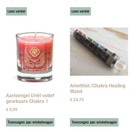
Lees verder
Lees verder
Amethist /Chakra Healing
Wand
Aartsengel Uriël votief
€
24,75
geurkaars Chakra 1
€
3,95
Toevoegen aan winkelwagen
Toevoegen aan winkelwagen