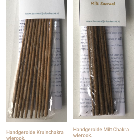
Handgerolde Milt Chakra
Handgerolde Kruinchakra
wierook.
wierook.