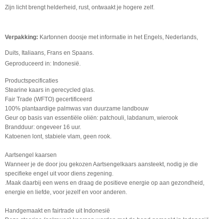
Zijn licht brengt helderheid, rust, ontwaakt je hogere zelf.
Verpakking:
Kartonnen doosje met informatie in het Engels, Nederlands,
Duits, Italiaans, Frans en Spaans.
Geproduceerd in:
Indonesië.
Productspecificaties
Stearine kaars in gerecycled glas.
Fair Trade (WFTO) gecertificeerd
100% plantaardige palmwas van duurzame landbouw
Geur op basis van essentiële oliën: patchouli, labdanum, wierook
Brandduur: ongeveer 16 uur.
Katoenen lont, stabiele vlam, geen rook.
Aartsengel kaarsen
Wanneer je de door jou gekozen Aartsengelkaars aansteekt, nodig je die
specifieke engel uit voor diens zegening.
.Maak daarbij een wens en draag de positieve energie op aan gezondheid,
energie en liefde, voor jezelf en voor anderen.
Handgemaakt en fairtrade uit Indonesië