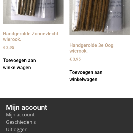
Handgerolde Zonnevlecht
wierook.
Handgerolde 3e Oog
€
3,95
wierook.
€
3,95
Toevoegen aan
winkelwagen
Toevoegen aan
winkelwagen
Mijn account
Mijn account
Geschiedenis
Uitloggen