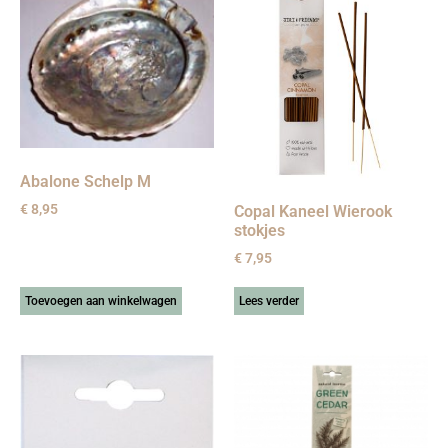
Abalone Schelp M
€
8,95
Copal Kaneel Wierook
stokjes
€
7,95
Toevoegen aan winkelwagen
Lees verder