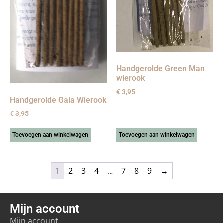
Handgerolde Green Man
wierook
€
3,95
Handgerolde Gaia Wierook
€
3,95
Toevoegen aan winkelwagen
Toevoegen aan winkelwagen
1
2
3
4
…
7
8
9
→
Mijn account
Mijn account