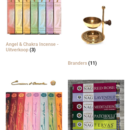
Angel & Chakra Incense -
Uitverkoop
(3)
Branders
(11)