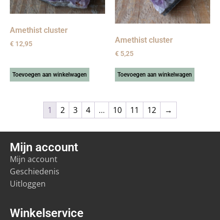
Amethist cluster
Amethist cluster
€
12,95
€
5,25
Toevoegen aan winkelwagen
Toevoegen aan winkelwagen
1
2
3
4
…
10
11
12
→
Mijn account
Mijn account
Geschiedenis
Uitloggen
Winkelservice