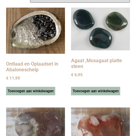
Agaat ,Mosagaat platte
Ontlaad en Oplaadset in
steen
Abaloneschelp
€
6,95
€
11,95
Toevoegen aan winkelwagen
Toevoegen aan winkelwagen