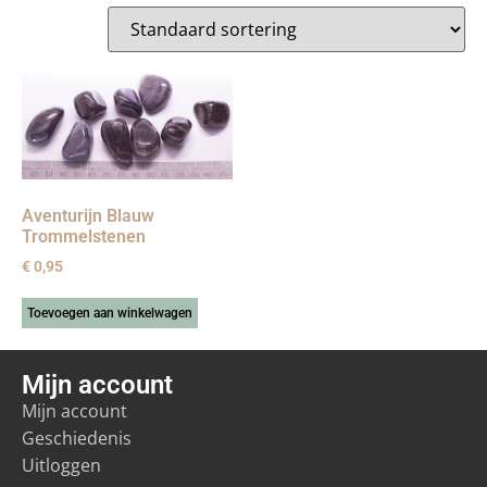
Aventurijn Blauw
Trommelstenen
€
0,95
Toevoegen aan winkelwagen
Mijn account
Mijn account
Geschiedenis
Uitloggen