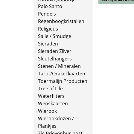
Palo Santo
Pendels
Regenboogkristallen
Religieus
Salie / Smudge
Sieraden
Sieraden Zilver
Sleutelhangers
Stenen / Mineralen
Tarot/Orakel kaarten
Toermalijn Producten
Tree of Life
Waterfilters
Wenskaarten
Wierook
Wierookdozen /
Plankjes
Zie Brievenbus post