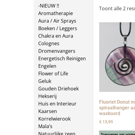
-NIEUW !!
Toont alle 2 res
Aromatherapie
Aura / Air Sprays
Boeken / Leggers
Chakra en Aura
Colognes
Dromenvangers
Energetisch Reinigen
Engelen
Flower of Life
Geluk
Gouden Driehoek
Hekserij
Fluoriet Donut m
Huis en Interieur
spiraalhanger a
Kaarsen
waxkoord
Korrelwierook
€
13,95
Mala’s
Natuurlijke zeep
Toevoegen aan wink