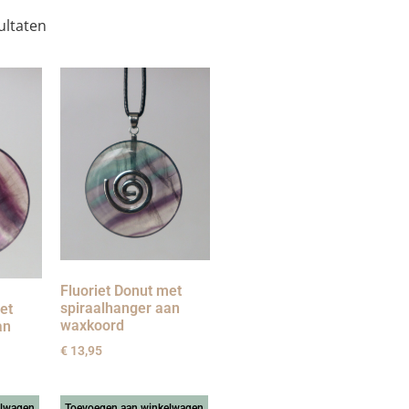
ultaten
Fluoriet Donut met
spiraalhanger aan
et
waxkoord
an
€
13,95
elwagen
Toevoegen aan winkelwagen