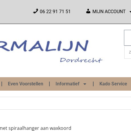
06 22 91 71 51
MIJN ACCOUNT
Even Voorstellen
Informatief
Kado Service
 met spiraalhanger aan waxkoord