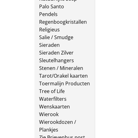
Palo Santo
Pendels
Regenboogkristallen
Religieus
Salie / Smudge
Sieraden
Sieraden Zilver
Sleutelhangers
Stenen / Mineralen
Tarot/Orakel kaarten
Toermalijn Producten
Tree of Life
Waterfilters
Wenskaarten
Wierook
Wierookdozen /
Plankjes
Zie Brievenbus post