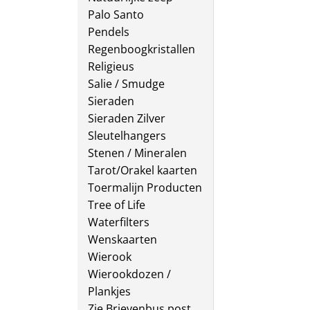
Palo Santo
Pendels
Regenboogkristallen
Religieus
Salie / Smudge
Sieraden
Sieraden Zilver
Sleutelhangers
Stenen / Mineralen
Tarot/Orakel kaarten
Toermalijn Producten
Tree of Life
Waterfilters
Wenskaarten
Wierook
Wierookdozen /
Plankjes
Zie Brievenbus post