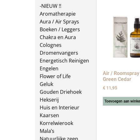
-NIEUW !!
Aromatherapie
Aura / Air Sprays
Boeken / Leggers
Chakra en Aura
Colognes
Dromenvangers
Energetisch Reinigen
Engelen
Air / Roomspray
Flower of Life
Green Cedar
Geluk
€
11,95
Gouden Driehoek
Hekserij
Toevoegen aan wink
Huis en Interieur
Kaarsen
Korrelwierook
Mala’s
Natuurlijke zeep