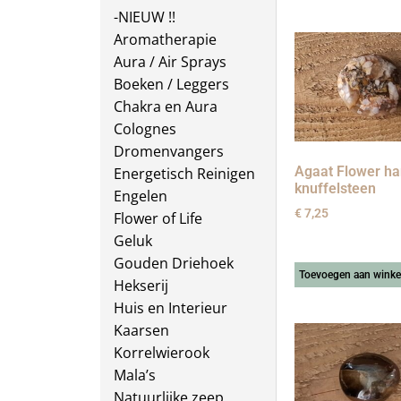
-NIEUW !!
Aromatherapie
Aura / Air Sprays
Boeken / Leggers
Chakra en Aura
Colognes
Dromenvangers
Agaat Flower ha
Energetisch Reinigen
knuffelsteen
Engelen
€
7,25
Flower of Life
Geluk
Gouden Driehoek
Toevoegen aan wink
Hekserij
Huis en Interieur
Kaarsen
Korrelwierook
Mala’s
Natuurlijke zeep