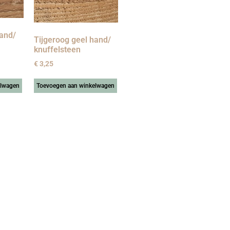
hand/
Tijgeroog geel hand/
knuffelsteen
€
3,25
elwagen
Toevoegen aan winkelwagen