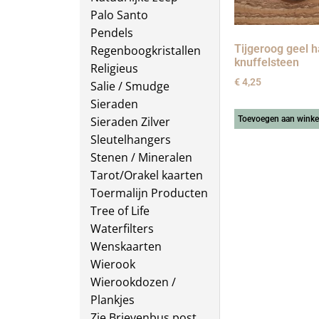
Palo Santo
Pendels
Tijgeroog geel 
Regenboogkristallen
knuffelsteen
Religieus
€
4,25
Salie / Smudge
Sieraden
Toevoegen aan wink
Sieraden Zilver
Sleutelhangers
Stenen / Mineralen
Tarot/Orakel kaarten
Toermalijn Producten
Tree of Life
Waterfilters
Wenskaarten
Wierook
Wierookdozen /
Plankjes
Zie Brievenbus post