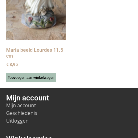
Maria beeld Lourdes 11.5
cm
€
8,95
Toevoegen aan winkelwagen
Mijn account
Mijn account
Geschiedenis
Uitloggen