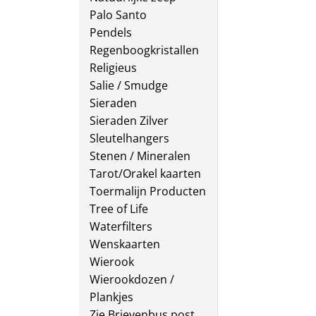
Palo Santo
Pendels
Regenboogkristallen
Religieus
Salie / Smudge
Sieraden
Sieraden Zilver
Sleutelhangers
Stenen / Mineralen
Tarot/Orakel kaarten
Toermalijn Producten
Tree of Life
Waterfilters
Wenskaarten
Wierook
Wierookdozen /
Plankjes
Zie Brievenbus post