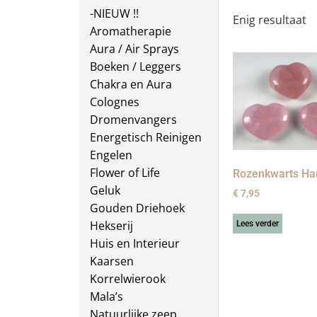
-NIEUW !!
Enig resultaat
Aromatherapie
Aura / Air Sprays
Boeken / Leggers
Chakra en Aura
Colognes
Dromenvangers
Energetisch Reinigen
Engelen
Flower of Life
Rozenkwarts Ha
Geluk
€
7,95
Gouden Driehoek
Hekserij
Lees verder
Huis en Interieur
Kaarsen
Korrelwierook
Mala’s
Natuurlijke zeep