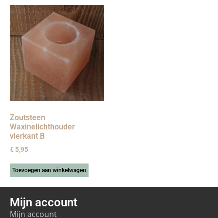
Zoutsteen
Waxinelichthouder
vierkant B
€
5,95
Toevoegen aan winkelwagen
Mijn account
Mijn account