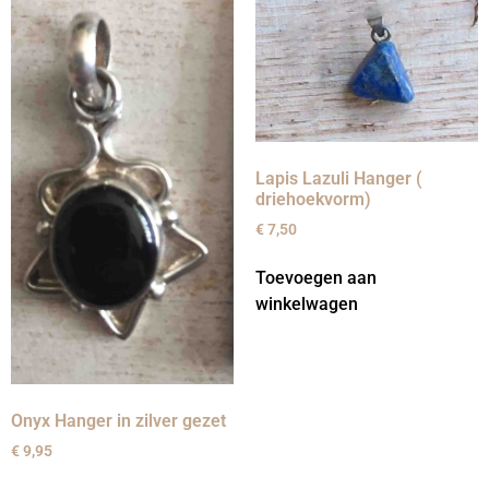
Lapis Lazuli Hanger (
driehoekvorm)
€
7,50
Toevoegen aan
winkelwagen
Onyx Hanger in zilver gezet
€
9,95