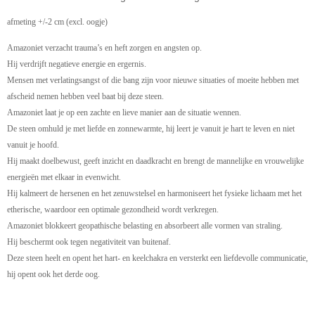
afmeting +/-2 cm (excl. oogje)
Amazoniet verzacht trauma’s en heft zorgen en angsten op.
Hij verdrijft negatieve energie en ergernis.
Mensen met verlatingsangst of die bang zijn voor nieuwe situaties of moeite hebben met
afscheid nemen hebben veel baat bij deze steen.
Amazoniet laat je op een zachte en lieve manier aan de situatie wennen.
De steen omhuld je met liefde en zonnewarmte, hij leert je vanuit je hart te leven en niet
vanuit je hoofd.
Hij maakt doelbewust, geeft inzicht en daadkracht en brengt de mannelijke en vrouwelijke
energieën met elkaar in evenwicht.
Hij kalmeert de hersenen en het zenuwstelsel en harmoniseert het fysieke lichaam met het
etherische, waardoor een optimale gezondheid wordt verkregen.
Amazoniet blokkeert geopathische belasting en absorbeert alle vormen van straling.
Hij beschermt ook tegen negativiteit van buitenaf.
Deze steen heelt en opent het hart- en keelchakra en versterkt een liefdevolle communicatie,
hij opent ook het derde oog.