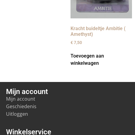
Kracht buideltje Ambitie (
Amethyst)
€
7,50
Toevoegen aan
winkelwagen
Mijn account
Mijn account
Geschiedenis
Uitloggen
Winkelservice