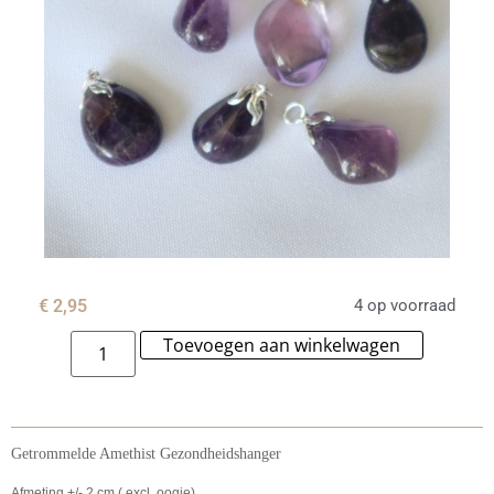
€
2,95
4 op voorraad
Toevoegen aan winkelwagen
Alternat
Getrommelde Amethist Gezondheidshanger
Afmeting +/- 2 cm ( excl. oogje)