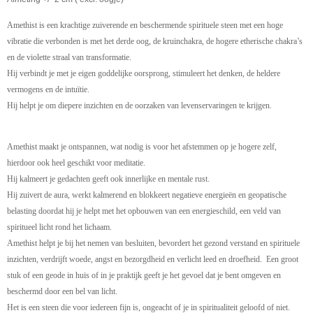
Amethist is een krachtige zuiverende en beschermende spirituele steen met een hoge
vibratie die verbonden is met het derde oog, de kruinchakra, de hogere etherische chakra’s
en de violette straal van transformatie.
Hij verbindt je met je eigen goddelijke oorsprong, stimuleert het denken, de heldere
vermogens en de intuïtie.
Hij helpt je om diepere inzichten en de oorzaken van levenservaringen te krijgen.
Amethist maakt je ontspannen, wat nodig is voor het afstemmen op je hogere zelf,
hierdoor ook heel geschikt voor meditatie.
Hij kalmeert je gedachten geeft ook innerlijke en mentale rust.
Hij zuivert de aura, werkt kalmerend en blokkeert negatieve energieën en geopatische
belasting doordat hij je helpt met het opbouwen van een energieschild, een veld van
spiritueel licht rond het lichaam.
Amethist helpt je bij het nemen van besluiten, bevordert het gezond verstand en spirituele
inzichten, verdrijft woede, angst en bezorgdheid en verlicht leed en droefheid. Een groot
stuk of een geode in huis of in je praktijk geeft je het gevoel dat je bent omgeven en
beschermd door een bel van licht.
Het is een steen die voor iedereen fijn is, ongeacht of je in spiritualiteit geloofd of niet.