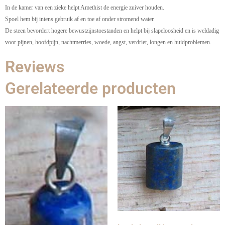
In de kamer van een zieke helpt Amethist de energie zuiver houden.
Spoel hem bij intens gebruik af en toe af onder stromend water.
De steen bevordert hogere bewustzijnstoestanden en helpt bij slapeloosheid en is weldadig
voor pijnen, hoofdpijn, nachtmerries, woede, angst, verdriet, longen en huidproblemen.
Reviews
Gerelateerde producten