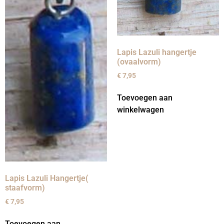
Lapis Lazuli hangertje
(ovaalvorm)
€
7,95
Toevoegen aan
winkelwagen
Lapis Lazuli Hangertje(
staafvorm)
€
7,95
Toevoegen aan