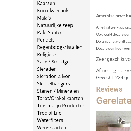
Kaarsen
Korrelwierook
Amethist ruwe br
Mala’s
Natuurlijke zeep
Amethist werkt op onz
Palo Santo
Ook werkt deze steen g
Pendels
De amethist wordt vaa
Regenboogkristallen
Deze steen heeft een 
Religieus
Zeer geschikt v
Salie / Smudge
Sieraden
Afmeting: ca
7 x 
Sieraden Zilver
Gewicht: 229 gr.
Sleutelhangers
Reviews
Stenen / Mineralen
Gerelat
Tarot/Orakel kaarten
Toermalijn Producten
Tree of Life
Waterfilters
Wenskaarten