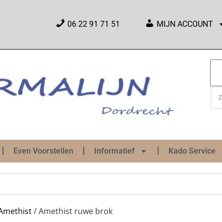
06 22 91 71 51
MIJN ACCOUNT
Even Voorstellen
Informatief
Kado Service
Amethist
/ Amethist ruwe brok