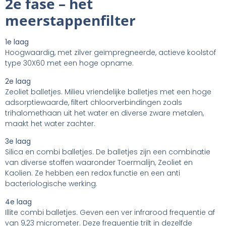
2e fase – het
meerstappenfilter
1e laag
Hoogwaardig, met zilver geïmpregneerde, actieve koolstof
type 30X60 met een hoge opname.
2e laag
Zeoliet balletjes. Milieu vriendelijke balletjes met een hoge
adsorptiewaarde, filtert chloorverbindingen zoals
trihalomethaan uit het water en diverse zware metalen,
maakt het water zachter.
3e laag
Silica en combi balletjes. De balletjes zijn een combinatie
van diverse stoffen waaronder Toermalijn, Zeoliet en
Kaolien. Ze hebben een redox functie en een anti
bacteriologische werking.
4e laag
Illite combi balletjes. Geven een ver infrarood frequentie af
van 9,23 micrometer. Deze frequentie trilt in dezelfde