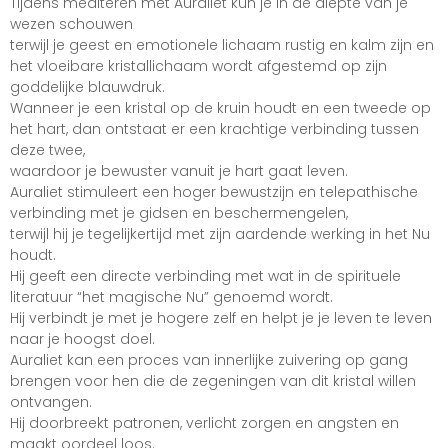
Tijdens mediteren met Auraliet kun je in de diepte van je
wezen schouwen
terwijl je geest en emotionele lichaam rustig en kalm zijn en
het vloeibare kristallichaam wordt afgestemd op zijn
goddelijke blauwdruk.
Wanneer je een kristal op de kruin houdt en een tweede op
het hart, dan ontstaat er een krachtige verbinding tussen
deze twee,
waardoor je bewuster vanuit je hart gaat leven.
Auraliet stimuleert een hoger bewustzijn en telepathische
verbinding met je gidsen en beschermengelen,
terwijl hij je tegelijkertijd met zijn aardende werking in het Nu
houdt.
Hij geeft een directe verbinding met wat in de spirituele
literatuur “het magische Nu” genoemd wordt.
Hij verbindt je met je hogere zelf en helpt je je leven te leven
naar je hoogst doel.
Auraliet kan een proces van innerlijke zuivering op gang
brengen voor hen die de zegeningen van dit kristal willen
ontvangen.
Hij doorbreekt patronen, verlicht zorgen en angsten en
maakt oordeel loos.