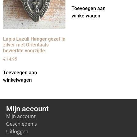
Toevoegen aan
winkelwagen
Lapis Lazuli Hanger gezet in
zilver met Oriëntaals
bewerkte voorzijde
€
14,95
Toevoegen aan
winkelwagen
Mijn account
Mijn account
Geschiedenis
Uitloggen