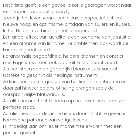
Het kristal geeft je een gevoel alsof je gedragen wordt naar
een hoger niveau getild wordt,
zodat je het leven vanuit een nieuw perspectief ziet, vol
nieuwe hoop en optimisme, ontdaan van sluiers en illusies.
In het Nu en in verbinding met je hogere zelf.
Een ander effect van auralite is een toename van je intuïtie
en een afname van lichamelijke problemen, ook wordt de
kundalini geactiveerd.
Paranormale begaafdheid, heldere dromen en contact
met Engelen worden ook door dit kristal geactiveerd.
Als een steen van de goddelijke blauwdruk is Auraliet
uitstekend geschikt als healings instrument.
Je kunt hem op elk gebied van het lichaam gebruiken en
daar zal hij weer balans of heling brengen zoals de
oorspronkelijke blauwdruk is.
Auralite herinnert het lichaam op cellulair niveau aan zijn
perfecte staat.
Auraliet helpt ook de ziel te helen, door inzicht te geven in
karmische patronen van vorige levens.
Hij moedigt aan om ieder moment te ervaren met een
positief gevoel.