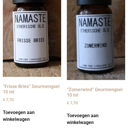
“Frisse Bries” Geurmengsel
“Zomerwind” Geurmengsel
10 ml
10 ml
€
7,70
€
7,70
Toevoegen aan
Toevoegen aan
winkelwagen
winkelwagen