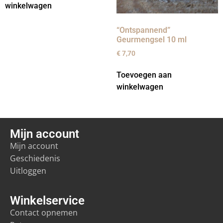
winkelwagen
“Ontspannend”
Geurmengsel 10 ml
€
7,70
Toevoegen aan
winkelwagen
Mijn account
Mijn account
Geschiedenis
Uitloggen
Winkelservice
Contact opnemen