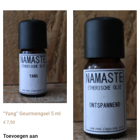
“Yang” Geurmengsel 5 ml
€
7,50
Toevoegen aan