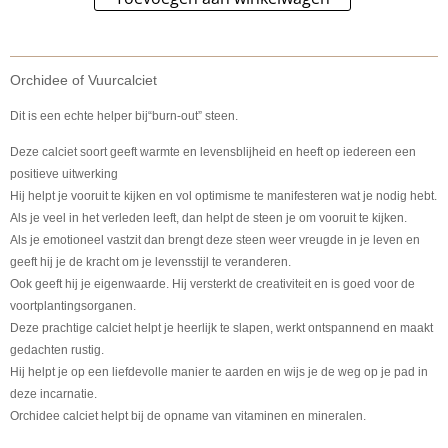
Orchidee of Vuurcalciet
Dit is een echte helper bij“
burn-out
” steen.
Deze calciet soort geeft warmte en levensblijheid en heeft op iedereen een
positieve uitwerking
Hij helpt je vooruit te kijken en vol optimisme te manifesteren wat je nodig hebt.
Als je veel in het verleden leeft, dan helpt de steen je om vooruit te kijken.
Als je emotioneel vastzit dan brengt deze steen weer vreugde in je leven en
geeft hij je de kracht om je levensstijl te veranderen.
Ook geeft hij je eigenwaarde. Hij versterkt de creativiteit en is goed voor de
voortplantingsorganen.
Deze prachtige calciet helpt je heerlijk te slapen, werkt ontspannend en maakt
gedachten rustig.
Hij helpt je op een liefdevolle manier te aarden en wijs je de weg op je pad in
deze incarnatie.
Orchidee calciet helpt bij de opname van vitaminen en mineralen.