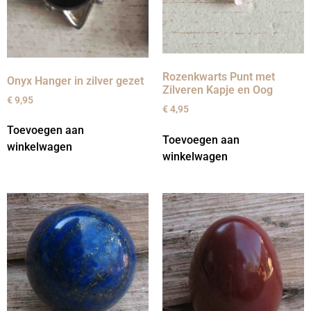
Rozenkwarts Punt met
Onyx Hanger in zilver gezet
Zilveren Kapje en Oog
€
9,95
€
4,95
Toevoegen aan
Toevoegen aan
winkelwagen
winkelwagen