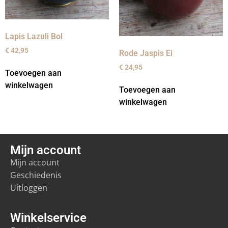
Lapis Lazuli Bol
€
42,95
Rode Jaspis Ei
€
24,95
Toevoegen aan
winkelwagen
Toevoegen aan
winkelwagen
Mijn account
Mijn account
Geschiedenis
Uitloggen
Winkelservice