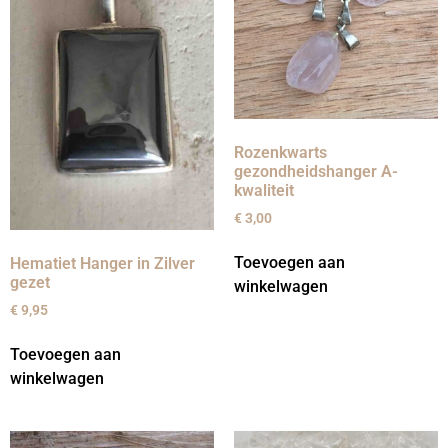
Rozenkwarts
gezondheidshanger A-
kwaliteit
€
3,00
Toevoegen aan
Hematiet Hanger in Zilver
gezet
winkelwagen
€
9,95
Toevoegen aan
winkelwagen