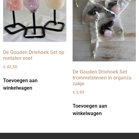
De Gouden Driehoek Set op
metalen voet
€
42,50
De Gouden Driehoek Set
trommelstenen in organza
Toevoegen aan
zakje
winkelwagen
€
3,95
Toevoegen aan
winkelwagen