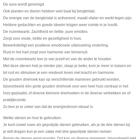
De aura wordt gereinigd.
Ook planten en dieren hebben veel baat bij bergkristal.
De energie van de bergkristal is activerend, maakt vitaler en werkt tegen pijn.
Heldere gedachten en goede ideeën krijgen weer ruimte in je hoofd.
De rozenkwarts
: Zachtheid en liefde, pure emoties.
Zorgt voor vrede, liefde en gezelligheid in huis.
Bewerkstelligt een positieve emotionele uitwisseling onderling.
Rust in het hart zorgt voor harmonie van binnenuit.
Met de rozenkwarts leer je van jezelf en van de ander te houden.
Met deze stenen heb je minder pijn, slaap je beter, kom je meer in balans en
tot rust en stimuleer je een vredevol leven met kracht en harmonie.
De gouden driehoek
kan op verschillende manieren gebruikt worden,
bijvoorbeeld één grote gouden driehoek voor een heel huis centraal in het
huis geplaatst, of diverse kleinere driehoeken in de diverse vertrekken en of
praktijkruimte.
Zo ben je er zeker van dat de energiestroom ideaal is.
Welke stenen en hoe te gebruiken:
Je kunt zowel ruwe als gepolijste stenen gebruiken, als je de drie stenen bij
je wilt dragen kun je een zakje met drie gepolijste stenen nemen.
Reinig de stenen eerst grondig.
Dat kan op diverse manieren: bijvoorbeeld met