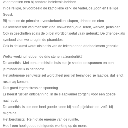
voor mensen een bijzondere betekenis hebben.
In de religie, bijvoorbeeld de katholieke kerk: de Vader, de Zoon en Heilige
Geest.
Bij mensen de primaire levensbehoeften: slapen, drinken en eten.
De levensfasen van mensen: kind, volwassen, oud; leren, werken, pensioen.
Ook in geschriften zoals de bijbel wordt dit getal vaak gebruikt. De driehoek als
symbool zien we terug in de piramides.
Ook in de kunst wordt als basis van de tekenleer de driehoekvorm gebruikt.
Welke werking hebben de drie stenen afzonderlijk?
De amethist:
Met een amethist in huis kun je sneller ontspannen en ben
je minder druk in het hoofd.
Het autonome zenuwstelsel wordt heel positief beïnvloed, je laat toe, dat je tot
rust mag komen.
Dus goed tegen stress en spanning.
Er heerst rust en ontspanning. In de slaapkamer zorgt hij voor een goede
nachtrust.
De amethist is ook een heel goede steen bij hoofdpijnklachten, zelfs bij
migraine.
Het bergkristal:
Reinigt de energie van de ruimte.
Heeft een heel goede reinigende werking op de mens.