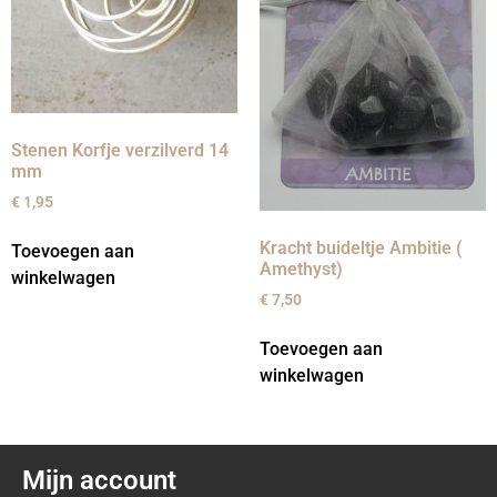
Stenen Korfje verzilverd 14
mm
€
1,95
Kracht buideltje Ambitie (
Toevoegen aan
Amethyst)
winkelwagen
€
7,50
Toevoegen aan
winkelwagen
Mijn account