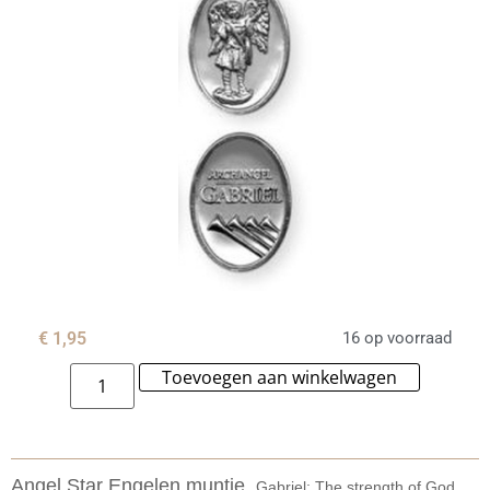
€
1,95
16 op voorraad
Toevoegen aan winkelwagen
Alternat
Angel Star Engelen muntje.
Gabriel: The strength of God.