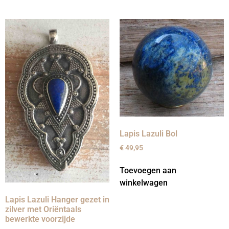
Lapis Lazuli Bol
€
49,95
Toevoegen aan
winkelwagen
Lapis Lazuli Hanger gezet in
zilver met Oriëntaals
bewerkte voorzijde