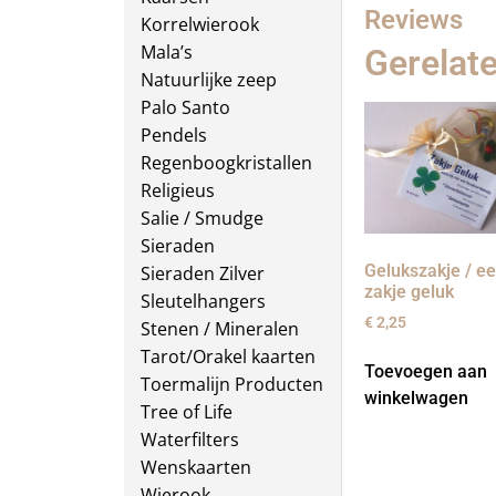
Reviews
Korrelwierook
Mala’s
Gerelat
Natuurlijke zeep
Palo Santo
Pendels
Regenboogkristallen
Religieus
Salie / Smudge
Sieraden
Gelukszakje / e
Sieraden Zilver
zakje geluk
Sleutelhangers
€
2,25
Stenen / Mineralen
Tarot/Orakel kaarten
Toevoegen aan
Toermalijn Producten
winkelwagen
Tree of Life
Waterfilters
Wenskaarten
Wierook