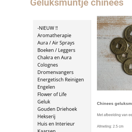
Geluksmuntje chinees
-NIEUW !!
Aromatherapie
Aura / Air Sprays
Boeken / Leggers
Chakra en Aura
Colognes
Dromenvangers
Energetisch Reinigen
Engelen
Flower of Life
Geluk
Chinees geluksm
Gouden Driehoek
Met afbeelding van e
Hekserij
Huis en Interieur
Afmeting: 2.5 cm
Kaarsen