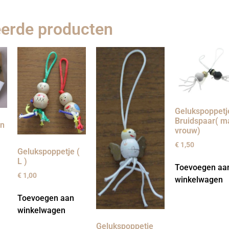
eerde producten
Gelukspoppetj
Bruidspaar( m
en
vrouw)
€
1,50
Gelukspoppetje (
L )
Toevoegen aa
€
1,00
winkelwagen
Toevoegen aan
winkelwagen
Gelukspoppetje