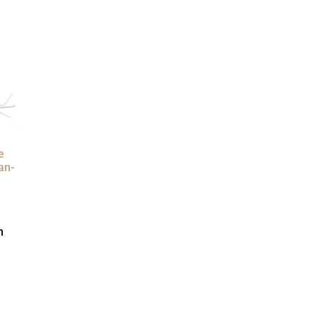
e
an-
n