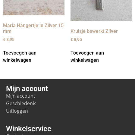
Maria Hangertje in Zilver 15
mm
Kruisje bewerkt Zilver
€
8,95
€
8,95
Toevoegen aan
Toevoegen aan
winkelwagen
winkelwagen
Mijn account
Mijn account
Geschiedenis
Uitloggen
Winkelservice