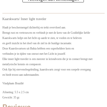
Kaarskwarts/ Inner light traveler
Haalt je beschermengel dichterbij en trekt overvloed aan.
Brengt rust en vertrouwen en verbindt je met de kern van de Goddelijke liefde
Kaarskwarts helpt om het licht op aarde te zien, te voelen en te beleven
en geeft inzicht in het doel van de ziel in de huidige incarnatie.
Deze Kaarskwartsen uit Bahia hebben een superheldere kern en
verbinden je in tijden van onrust met het Licht in jouzelf.
Elke inner light traveler is een meester in kristalvorm die je in contact brengt met
metafysische kennis en compassie.
Ook fijn bij stervensbegeleiding; kaarskwarts zorgt voor een soepele overgang
en biedt troost aan nabestaanden.
Vindplaats Brazilië
Afmeting: 5.5 x 2.5 cm
Gewicht: 35 gr.