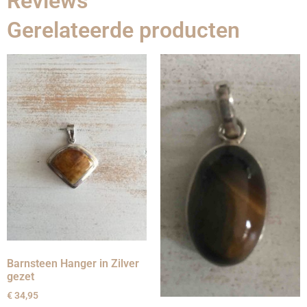
Reviews
Gerelateerde producten
Barnsteen Hanger in Zilver
gezet
€
34,95