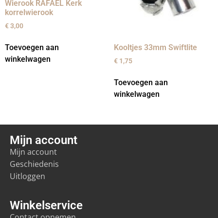
Wierook RAFAËL Kerk
korrelwierook
€
3,00
Toevoegen aan
Kooltjes 33mm Swiftlite
winkelwagen
€
1,75
Toevoegen aan
winkelwagen
Mijn account
Mijn account
Geschiedenis
Uitloggen
Winkelservice
Contact opnemen