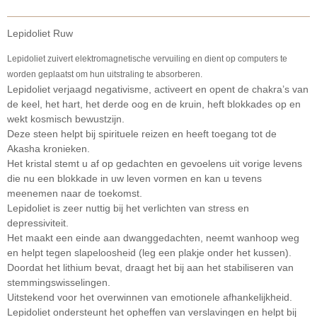
Lepidoliet Ruw
Lepidoliet zuivert elektromagnetische vervuiling en dient op computers te
worden geplaatst om hun uitstraling te absorberen.
Lepidoliet verjaagd negativisme, activeert en opent de chakra’s van
de keel, het hart, het derde oog en de kruin, heft blokkades op en
wekt kosmisch bewustzijn.
Deze steen helpt bij spirituele reizen en heeft toegang tot de
Akasha kronieken.
Het kristal stemt u af op gedachten en gevoelens uit vorige levens
die nu een blokkade in uw leven vormen en kan u tevens
meenemen naar de toekomst.
Lepidoliet is zeer nuttig bij het verlichten van stress en
depressiviteit.
Het maakt een einde aan dwanggedachten, neemt wanhoop weg
en helpt tegen slapeloosheid (leg een plakje onder het kussen).
Doordat het lithium bevat, draagt het bij aan het stabiliseren van
stemmingswisselingen.
Uitstekend voor het overwinnen van emotionele afhankelijkheid.
Lepidoliet ondersteunt het opheffen van verslavingen en helpt bij