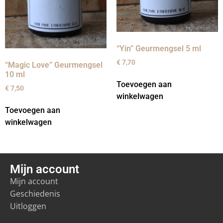
“Yin” Geurmengsel 5 ml
€
7,70
“Magic Love” Geurmengsel
10 ml
Toevoegen aan
€
7,50
winkelwagen
Toevoegen aan
winkelwagen
Mijn account
Mijn account
Geschiedenis
Uitloggen