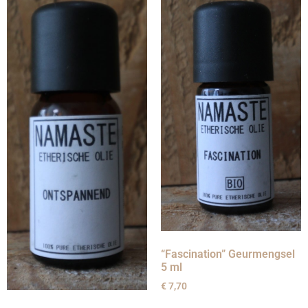
“Fascination” Geurmengsel
5 ml
€
7,70