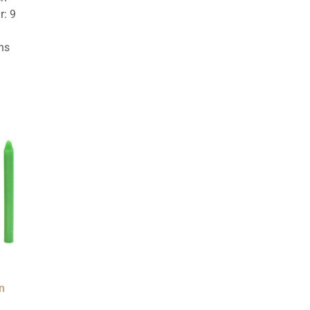
r: 9
ns
n