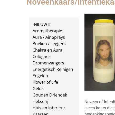
Noveenkaars/Intentieka
-NIEUW !!
Aromatherapie
Aura / Air Sprays
Boeken / Leggers
Chakra en Aura
Colognes
Dromenvangers
Energetisch Reinigen
Engelen
Flower of Life
Geluk
Gouden Driehoek
Hekserij
Noveen of Intent
Huis en Interieur
is een kaars die 
Kaarsen
herdenkingsperio