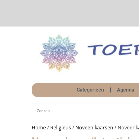
Categorieën
Agenda
Home
/
Religieus
/
Noveen kaarsen
/ Noveenka