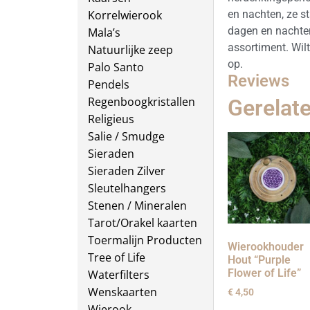
Korrelwierook
en nachten, ze st
dagen en nachten
Mala’s
assortiment. Wil
Natuurlijke zeep
op.
Palo Santo
Reviews
Pendels
Regenboogkristallen
Gerelat
Religieus
Salie / Smudge
Sieraden
Sieraden Zilver
Sleutelhangers
Stenen / Mineralen
Tarot/Orakel kaarten
Toermalijn Producten
Wierookhouder
Tree of Life
Hout “Purple
Flower of Life”
Waterfilters
Wenskaarten
€
4,50
Wierook