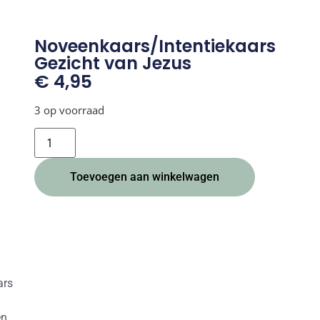
Noveenkaars/Intentiekaars
Gezicht van Jezus
€
4,95
3 op voorraad
Alternative:
Toevoegen aan winkelwagen
ars
en