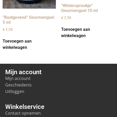
“Wintersprookje”
Geurmengsel 10 ml
“Rustgevend” Geurmengsel
€
7,70
5 ml
Toevoegen aan
€
7,70
winkelwagen
Toevoegen aan
winkelwagen
Mijn account
Mijn account
Geschiedenis
Uitloggen
Winkelservice
Contact opnemen