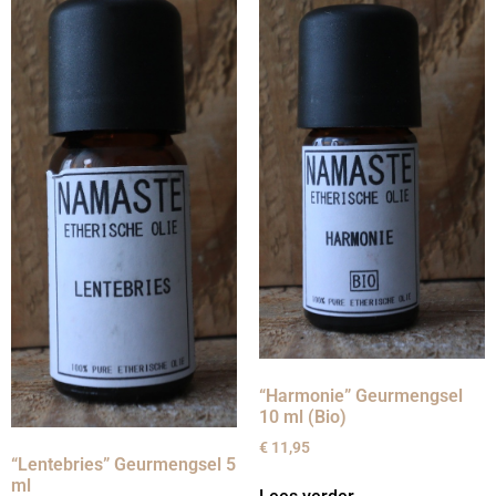
“Harmonie” Geurmengsel
10 ml (Bio)
€
11,95
“Lentebries” Geurmengsel 5
ml