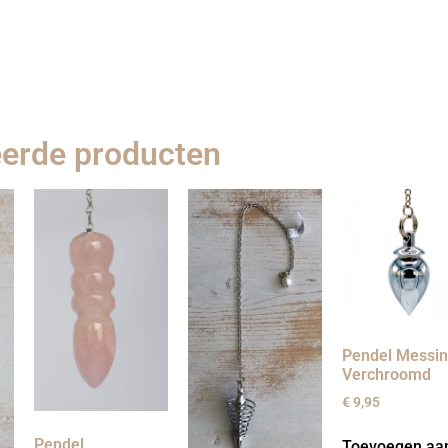
eerde producten
Pendel Messi
Verchroomd
€
9,95
Pendel
Toevoegen aa