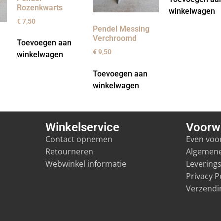
Rozenkwarts
winkelwagen
€
7,50
Pendel Messing
Verchroomd
Toevoegen aan
€
9,50
winkelwagen
Toevoegen aan
winkelwagen
Winkelservice
Voorw
Contact opnemen
Even voor
Retourneren
Algemen
Webwinkel informatie
Levering
Privacy P
Verzendi