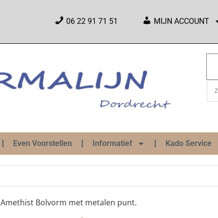
06 22 91 71 51
MIJN ACCOUNT
Even Voorstellen
Informatief
Kado Service
 Amethist Bolvorm met metalen punt.