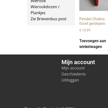
Wierook
Wierookdozen /
Plankjes
Zie Brievenbus post
Pendel Chakra
facet geslepen
€
12,95
Toevoegen aan
winkelwagen
Mijn account
Mijn account
Geschiedenis
Uitloggen