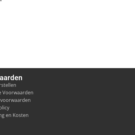
aarden
stellen
e Voorwaarden
svoorwaarden
olicy
ng en Kosten