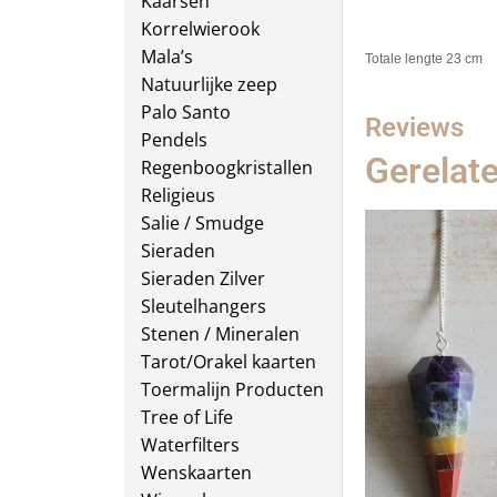
Kaarsen
Korrelwierook
Mala’s
Totale lengte 23 cm
Natuurlijke zeep
Palo Santo
Reviews
Pendels
Gerelat
Regenboogkristallen
Religieus
Salie / Smudge
Sieraden
Sieraden Zilver
Sleutelhangers
Stenen / Mineralen
Tarot/Orakel kaarten
Toermalijn Producten
Tree of Life
Waterfilters
Wenskaarten