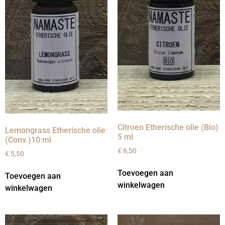
Citroen Etherische olie (Bio)
Lemongrass Etherische olie
5 ml
(Conv.)10 ml
€
6,50
€
5,50
Toevoegen aan
Toevoegen aan
winkelwagen
winkelwagen