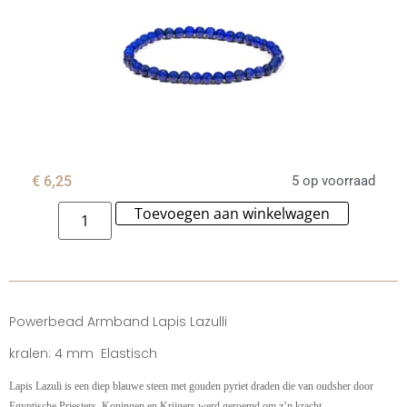
€
6,25
5 op voorraad
Toevoegen aan winkelwagen
Alternat
Powerbead Armband Lapis Lazulli
kralen: 4 mm
Elastisch
Lapis Lazuli
is een diep blauwe steen met gouden pyriet draden die van oudsher door
Egyptische Priesters, Koningen en Krijgers werd geroemd om z’n kracht.