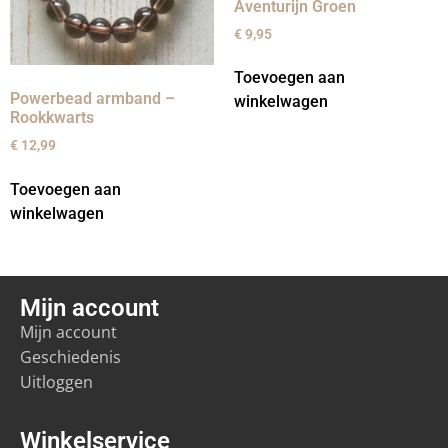
Aventurijn Groen
€
9,95
Toevoegen aan
Powerbead armband –
winkelwagen
Rookkwarts
€
12,99
Toevoegen aan
winkelwagen
Mijn account
Mijn account
Geschiedenis
Uitloggen
Winkelservice