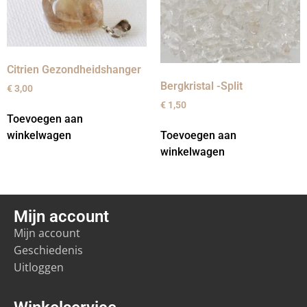
Citrien Gezondheidshanger
Bergkristal -Split
€
3,00
€
1,50
Toevoegen aan
Toevoegen aan
winkelwagen
winkelwagen
Mijn account
Mijn account
Geschiedenis
Uitloggen