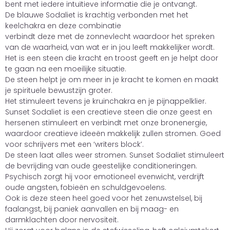
bent met iedere intuïtieve informatie die je ontvangt.
De blauwe Sodaliet is krachtig verbonden met het
keelchakra en deze combinatie
verbindt deze met de zonnevlecht waardoor het spreken
van de waarheid, van wat er in jou leeft makkelijker wordt.
Het is een steen die kracht en troost geeft en je helpt door
te gaan na een moeilijke situatie.
De steen helpt je om meer in je kracht te komen en maakt
je spirituele bewustzijn groter.
Het stimuleert tevens je kruinchakra en je pijnappelklier.
Sunset Sodaliet is een creatieve steen die onze geest en
hersenen stimuleert en verbindt met onze bronenergie,
waardoor creatieve ideeën makkelijk zullen stromen. Goed
voor schrijvers met een ‘writers block’.
De steen laat alles weer stromen. Sunset Sodaliet stimuleert
de bevrijding van oude geestelijke conditioneringen.
Psychisch zorgt hij voor emotioneel evenwicht, verdrijft
oude angsten, fobieën en schuldgevoelens.
Ook is deze steen heel goed voor het zenuwstelsel, bij
faalangst, bij paniek aanvallen en bij maag- en
darmklachten door nervositeit.