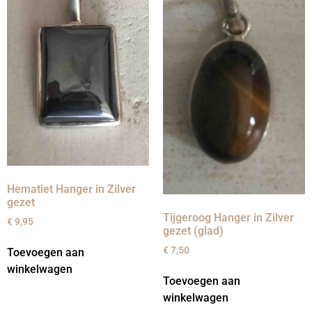
Hematiet Hanger in Zilver
gezet
Tijgeroog Hanger in Zilver
€
9,95
gezet (glad)
€
7,50
Toevoegen aan
winkelwagen
Toevoegen aan
winkelwagen