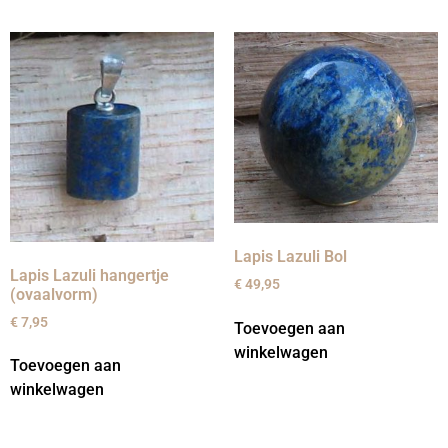
Lapis Lazuli Bol
Lapis Lazuli hangertje
€
49,95
(ovaalvorm)
€
7,95
Toevoegen aan
winkelwagen
Toevoegen aan
winkelwagen