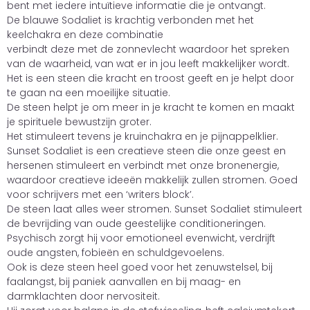
bent met iedere intuïtieve informatie die je ontvangt.
De blauwe Sodaliet is krachtig verbonden met het
keelchakra en deze combinatie
verbindt deze met de zonnevlecht waardoor het spreken
van de waarheid, van wat er in jou leeft makkelijker wordt.
Het is een steen die kracht en troost geeft en je helpt door
te gaan na een moeilijke situatie.
De steen helpt je om meer in je kracht te komen en maakt
je spirituele bewustzijn groter.
Het stimuleert tevens je kruinchakra en je pijnappelklier.
Sunset Sodaliet is een creatieve steen die onze geest en
hersenen stimuleert en verbindt met onze bronenergie,
waardoor creatieve ideeën makkelijk zullen stromen. Goed
voor schrijvers met een ‘writers block’.
De steen laat alles weer stromen. Sunset Sodaliet stimuleert
de bevrijding van oude geestelijke conditioneringen.
Psychisch zorgt hij voor emotioneel evenwicht, verdrijft
oude angsten, fobieën en schuldgevoelens.
Ook is deze steen heel goed voor het zenuwstelsel, bij
faalangst, bij paniek aanvallen en bij maag- en
darmklachten door nervositeit.