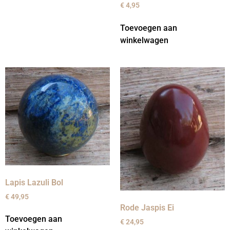
€
4,95
Toevoegen aan
winkelwagen
Lapis Lazuli Bol
€
49,95
Rode Jaspis Ei
Toevoegen aan
€
24,95