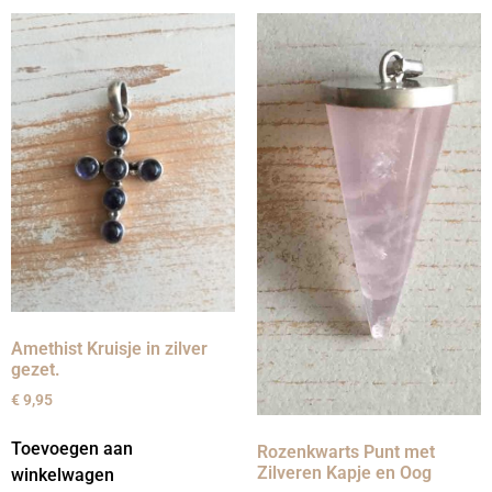
Amethist Kruisje in zilver
gezet.
€
9,95
Toevoegen aan
Rozenkwarts Punt met
Zilveren Kapje en Oog
winkelwagen