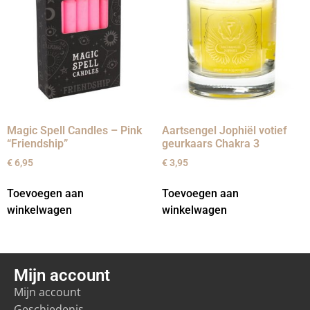
Magic Spell Candles – Pink
Aartsengel Jophiël votief
“Friendship”
geurkaars Chakra 3
€
6,95
€
3,95
Toevoegen aan
Toevoegen aan
winkelwagen
winkelwagen
Mijn account
Mijn account
Geschiedenis