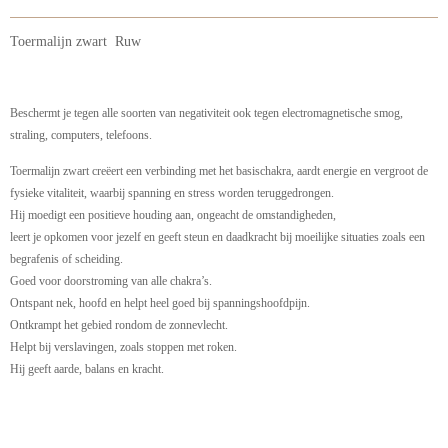
Toermalijn zwart Ruw
Beschermt je tegen alle soorten van negativiteit ook tegen electromagnetische smog,
straling, computers, telefoons.
Toermalijn zwart creëert een verbinding met het basischakra, aardt energie en vergroot de
fysieke vitaliteit, waarbij spanning en stress worden teruggedrongen.
Hij moedigt een positieve houding aan, ongeacht de omstandigheden,
leert je opkomen voor jezelf en geeft steun en daadkracht bij moeilijke situaties zoals een
begrafenis of scheiding.
Goed voor doorstroming van alle chakra’s.
Ontspant nek, hoofd en helpt heel goed bij spanningshoofdpijn.
Ontkrampt het gebied rondom de zonnevlecht.
Helpt bij verslavingen, zoals stoppen met roken.
Hij geeft aarde, balans en kracht.