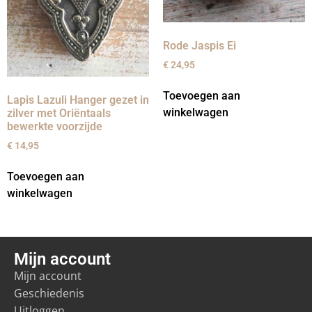
Rode Jaspis Ei
€
24,95
Toevoegen aan
Lapis Lazuli Hanger gezet in
winkelwagen
zilver met Oriëntaals
bewerkte voorzijde
€
14,95
Toevoegen aan
winkelwagen
Mijn account
Mijn account
Geschiedenis
Uitloggen