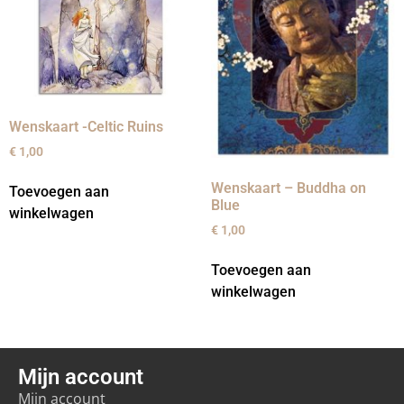
Wenskaart -Celtic Ruins
€
1,00
Wenskaart – Buddha on
Toevoegen aan
Blue
winkelwagen
€
1,00
Toevoegen aan
winkelwagen
Mijn account
Mijn account