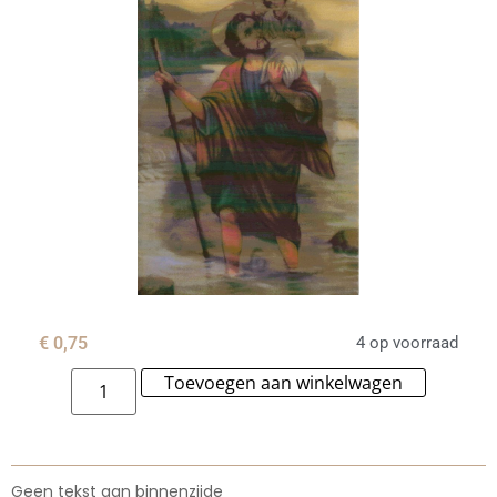
€
0,75
4 op voorraad
Toevoegen aan winkelwagen
Alternat
Geen tekst aan binnenzijde