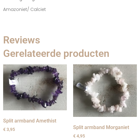
Amazoniet/ Calciet
Reviews
Gerelateerde producten
Split armband Amethist
Split armband Morganiet
€
3,95
€
4,95