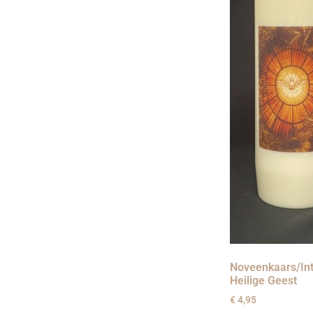
Noveenkaars/Int
Heilige Geest
€
4,95