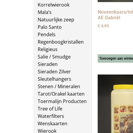
Korrelwierook
Mala’s
Noveenkaars/Int
AE Gabriël
Natuurlijke zeep
€
4,95
Palo Santo
Pendels
Regenboogkristallen
Religieus
Salie / Smudge
Toevoegen aan wink
Sieraden
Sieraden Zilver
Sleutelhangers
Stenen / Mineralen
Tarot/Orakel kaarten
Toermalijn Producten
Tree of Life
Waterfilters
Wenskaarten
Wierook