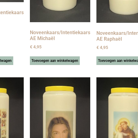
entiekaars
Noveenkaars/Intentiekaars
Noveenkaars/Inten
AE Michaël
AE Raphaël
€
4,95
€
4,95
elwagen
Toevoegen aan winkelwagen
Toevoegen aan winkelw