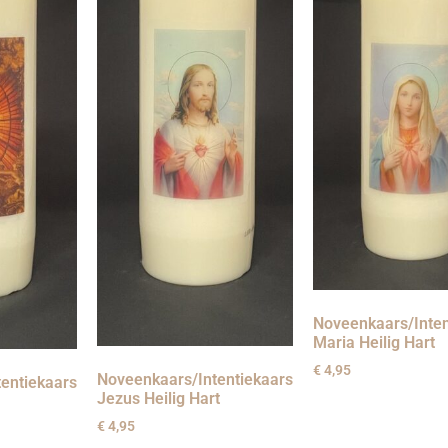
Noveenkaars/Inten
Maria Heilig Hart
€
4,95
Noveenkaars/Intentiekaars
entiekaars
Jezus Heilig Hart
€
4,95