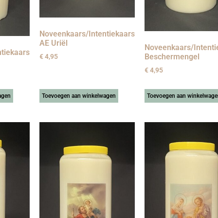
Noveenkaars/Intentiekaars
AE Uriël
Noveenkaars/Intenti
tiekaars
Beschermengel
€
4,95
€
4,95
agen
Toevoegen aan winkelwagen
Toevoegen aan winkelwage