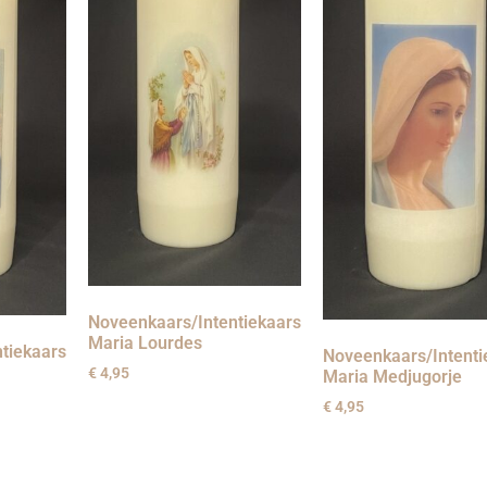
Noveenkaars/Intentiekaars
Maria Lourdes
tiekaars
Noveenkaars/Intenti
€
4,95
Maria Medjugorje
€
4,95