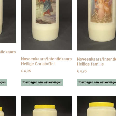
tiekaars
Noveenkaars/Intentiekaars
Noveenkaars/Intenti
Heilige Christoffel
Heilige familie
€
4,95
€
4,95
agen
Toevoegen aan winkelwagen
Toevoegen aan winkelwage