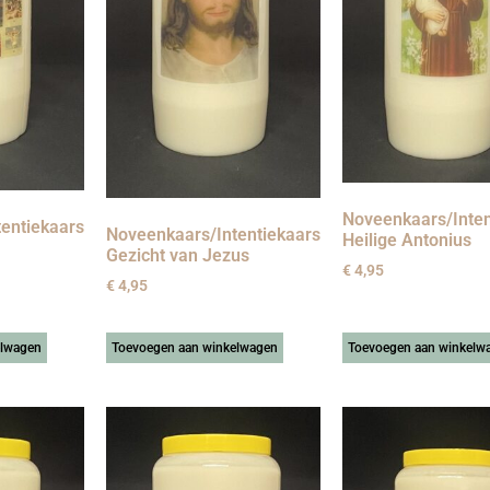
Noveenkaars/Inten
entiekaars
Noveenkaars/Intentiekaars
Heilige Antonius
Gezicht van Jezus
€
4,95
€
4,95
elwagen
Toevoegen aan winkelwagen
Toevoegen aan winkelw