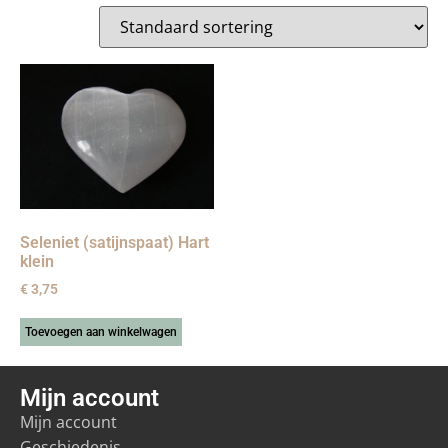
Seleniet (satijnspaat) Hart
klein
€
3,75
Toevoegen aan winkelwagen
Mijn account
Mijn account
Geschiedenis