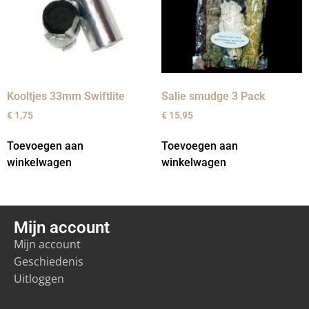
Kooltjes 33mm Swiftlite
Salie smudge 3 Pack
€
1,75
€
15,95
Toevoegen aan
Toevoegen aan
winkelwagen
winkelwagen
Mijn account
Mijn account
Geschiedenis
Uitloggen