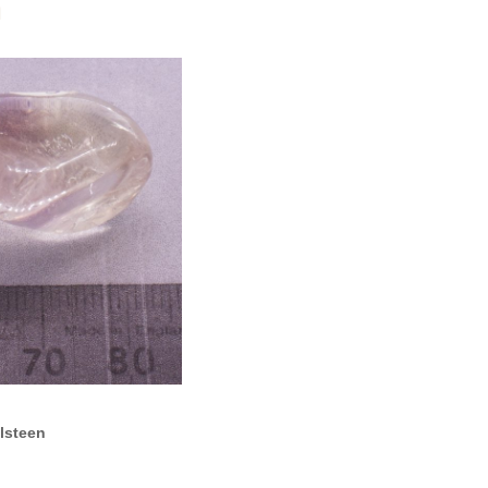
n
lsteen