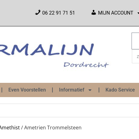
06 22 91 71 51
MIJN ACCOUNT
Even Voorstellen
Informatief
Kado Service
Amethist
/ Ametrien Trommelsteen