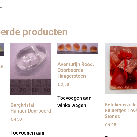
cm
eerde producten
Aventurijn Rood.
je
Doorboorde
Hangersteen
€
2,50
Toevoegen aan
Betekenisvolle
Bergkristal
winkelwagen
Buideltjes Lov
Hanger Doorboord
Stones
€
4,50
€
9,95
Toevoegen aan