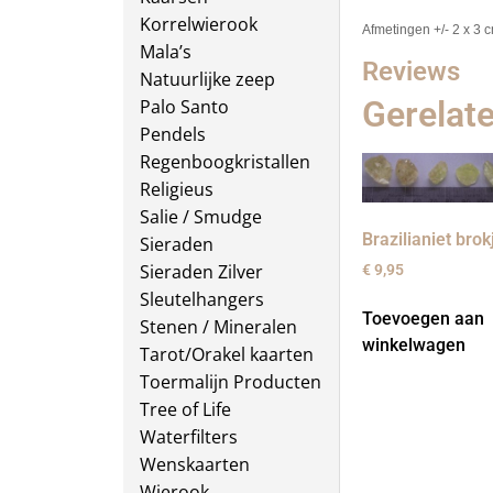
Korrelwierook
Afmetingen +/- 2 x 3 
Mala’s
Reviews
Natuurlijke zeep
Gerelat
Palo Santo
Pendels
Regenboogkristallen
Religieus
Salie / Smudge
Brazilianiet brok
Sieraden
Sieraden Zilver
€
9,95
Sleutelhangers
Toevoegen aan
Stenen / Mineralen
winkelwagen
Tarot/Orakel kaarten
Toermalijn Producten
Tree of Life
Waterfilters
Wenskaarten
Wierook